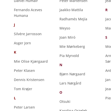
Daniel Humair
Peter Martensen
Jea
Fernando Aceves
Jaakko Mattila
R
Humana
Radhamés Mejía
Jac
J
Meyso
Mar
Silvère Jarrosson
Joan Miró
S
Asger Jorn
Mie Mørkeberg
Mor
K
Pia Myrvold
Ar
Mie Olise Kjærgaard
Sø
N
Peter Klasen
Ant
Bjørn Nørgaard
Dennis Kristensen
Jan
Lars Nørgård
Tom Krøjer
Jea
O
L
Pie
Otsuki
Peter Larsen
Karolina Orzelek