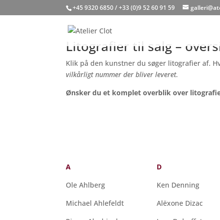
+45 9320 6850 / +33 (0)9 52 60 91 59
galleri@at
Litografier til salg – ove
Klik på den kunstner du søger litografier af. 
vilkårligt nummer der bliver leveret.
Ønsker du et komplet overblik over litografie
A
D
Ole Ahlberg
Ken Denning
Michael Ahlefeldt
Alëxone Dizac