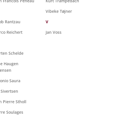
n Francois Peneau
Kurt Trampedach
Vibeke Tøjner
ob Rantzau
V
co Reichert
Jan Voss
ten Schelde
ne Haugen
rensen
onio Saura
 Sivertsen
n Pierre Stholl
rre Soulages