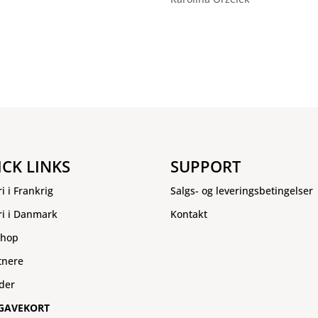
ICK LINKS
SUPPORT
ri i Frankrig
Salgs- og leveringsbetingelser
ri i Danmark
Kontakt
hop
tnere
der
GAVEKORT