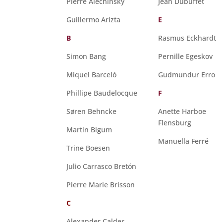
Pierre Alechinsky
Jean Dubuffet
Guillermo Arizta
E
B
Rasmus Eckhardt
Simon Bang
Pernille Egeskov
Miquel Barceló
Gudmundur Erro
Phillipe Baudelocque
F
Søren Behncke
Anette Harboe
Flensburg
Martin Bigum
Manuella Ferré
Trine Boesen
Julio Carrasco Bretón
Pierre Marie Brisson
C
Alexander Calder