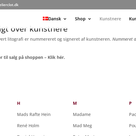
elierclot.dk
Dansk
Shop
Kunstnere
Ku
rsigt over kunstnere
Hvert litografi er nummereret og signeret af kunstneren.
Nummeret der
r til salg på shoppen – Klik hér.
H
M
P
Mads Rafte Hein
Madame
Pa
René Holm
Mad Meg
Pou