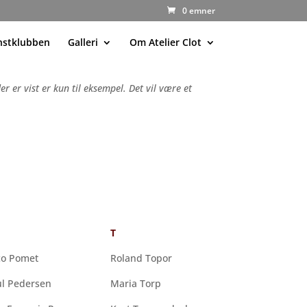
0 emner
nstklubben
Galleri
Om Atelier Clot
 er vist er kun til eksempel. Det vil være et
T
co Pomet
Roland Topor
l Pedersen
Maria Torp