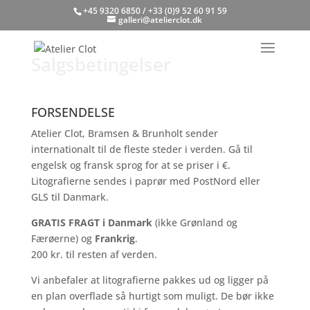
+45 9320 6850 / +33 (0)9 52 60 91 59
galleri@atelierclot.dk
Salgsbetingelser
FORSENDELSE
Atelier Clot, Bramsen & Brunholt sender
internationalt til de fleste steder i verden. Gå til
engelsk og fransk sprog for at se priser i €.
Litografierne sendes i paprør med PostNord eller
GLS til Danmark.
GRATIS FRAGT i Danmark
(ikke Grønland og
Færøerne) og
Frankrig
.
200 kr. til resten af verden.
Vi anbefaler at litografierne pakkes ud og ligger på
en plan overflade så hurtigt som muligt. De bør ikke