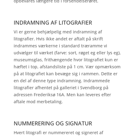
opbevares længere tid i forsendelserøret.
INDRAMNING AF LITOGRAFIER
Vi er gerne behjælpelig med indramning af
litografier. Hvis ikke andet er aftalt på skrift
indrammes værkerne i standard træramme vi
udvælger til værket (farve: sort, røget eg eller lys eg),
museumsglas, frithængende hvor litografiet kun er
hæftet i top, afstandsliste på 1 cm. Vær opmærksom
på at litografiet kan bevæge sig i rammen. Dette er
en del af denne type indramning. Indrammede
litografier afhentet på galleriet i Svendborg på
adressen Frederiksø 16A. Men kan leveres efter
aftale mod merbetaling.
NUMMERERING OG SIGNATUR
Hvert litografi er nummereret og signeret af