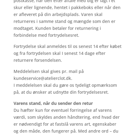
postkasse, når den efter aftale med dig er lagt i et
skur eller lignende, hentet i pakkeboks eller når den
er afleveret på din arbejdsplads. Varen skal
returneres i samme stand og mængde som den er
modtaget. Kunden betaler for returnering i
forbindelse med fortrydelsesret.
Fortrydelse skal anmeldes til os senest 14 efter købet
og fra fortrydelsen skal I senest 14 dage efter
returnere forsendelsen.
Meddelelsen skal gives pr. mail på
kundeservice@atelierclot.dk.
I meddelelsen skal du gøre os tydeligt opmærksom
på, at du ønsker at udnytte din fortrydelsesret.
Varens stand, når du sender den retur
Du hæfter kun for eventuel forringelse af varens
værdi, som skyldes anden håndtering, end hvad der
er nødvendigt for at fastslå varens art, egenskaber
og den måde, den fungerer på. Med andre ord – du