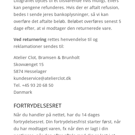
Litografiet byttes til et tilsvarende hvis muligt. Ellers
kan pengene refunderes.
Hvis der er aftalt refusion,
bedes I sende jeres bankoplysninger, så vi kan
overføre det aftalte beløb. Beløbet overføres senest 5
dage efter, at vi modtager den returnerede vare.
Ved returnering
rettes henvendelse til og
reklamationer sendes til:
Atelier Clot, Bramsen & Brunholt
Skovvænget 15
5874 Hesselager
kundeservice@atelierclot.dk
Tel.
+45 93 20 68 50
Danmark
FORTRYDELSESRET
Når du handler på nettet, har du 14 dages
fortrydelsesret. Din fortrydelsesfrist starter først, når
du har modtaget varen, fx når den er lagt i din