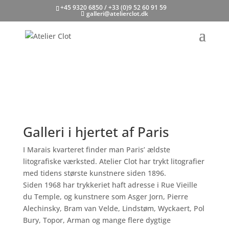
+45 9320 6850 / +33 (0)9 52 60 91 59
galleri@atelierclot.dk
Galleri i hjertet af Paris
I Marais kvarteret finder man Paris’ ældste
litografiske værksted. Atelier Clot har trykt litografier
med tidens største kunstnere siden 1896.
Siden 1968 har trykkeriet haft adresse i Rue Vieille
du Temple, og kunstnere som Asger Jorn, Pierre
Alechinsky, Bram van Velde, Lindstøm, Wyckaert, Pol
Bury, Topor, Arman og mange flere dygtige