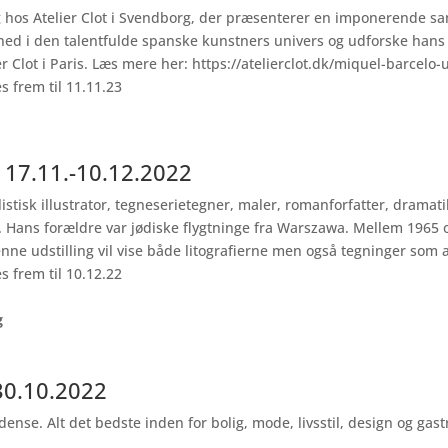
 hos Atelier Clot i Svendborg, der præsenterer en imponerende sa
 ned i den talentfulde spanske kunstners univers og udforske hans 
 Clot i Paris. Læs mere her: https://atelierclot.dk/miquel-barcelo-u
es frem til 11.11.23
 17.11.-10.12.2022
stisk illustrator, tegneserietegner, maler, romanforfatter, dramatik
se. Hans forældre var jødiske flygtninge fra Warszawa. Mellem 196
Denne udstilling vil vise både litografierne men også tegninger som 
es frem til 10.12.22
g
30.10.2022
Odense.
Alt det bedste inden for bolig, mode, livsstil, design og ga