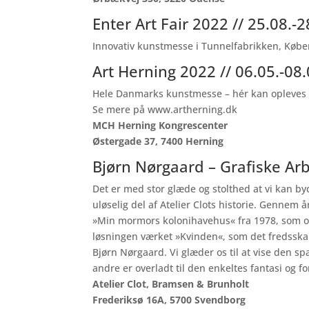
Enter Art Fair 2022 // 25.08.-
Innovativ kunstmesse i Tunnelfabrikken, Køb
Art Herning 2022 // 06.05.-08
Hele Danmarks kunstmesse – hér kan opleves 40
Se mere på
www.artherning.dk
MCH Herning Kongrescenter
Østergade 37, 7400 Herning
Bjørn Nørgaard – Grafiske Arb
Det er med stor glæde og stolthed at vi kan b
uløselig del af Atelier Clots historie. Gennem
»Min mormors kolonihavehus« fra 1978, som os
løsningen værket »Kvinden«, som det fredsskab
Bjørn Nørgaard. Vi glæder os til at vise den s
andre er overladt til den enkeltes fantasi og fo
Atelier Clot, Bramsen & Brunholt
Frederiksø 16A, 5700 Svendborg