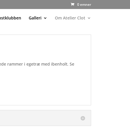
0 emner
nstklubben
Galleri
Om Atelier Clot
avede rammer i egetræ med ibenholt.
Se