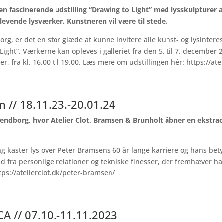
 en fascinerende udstilling “Drawing to Light” med lysskulpturer af
 levende lysværker. Kunstneren vil være til stede.
org, er det en stor glæde at kunne invitere alle kunst- og lysinteres
ight”. Værkerne kan opleves i galleriet fra den 5. til 7. december 2
, fra kl. 16.00 til 19.00.
Læs mere om udstillingen hér:
https://at
 // 18.11.23.-20.01.24
ndborg, hvor Atelier Clot, Bramsen & Brunholt åbner en ekstraor
ng kaster lys over Peter Bramsens 60 år lange karriere og hans bety
ud fra personlige relationer og tekniske finesser, der fremhæver h
tps://atelierclot.dk/peter-bramsen/
A // 07.10.-11.11.2023