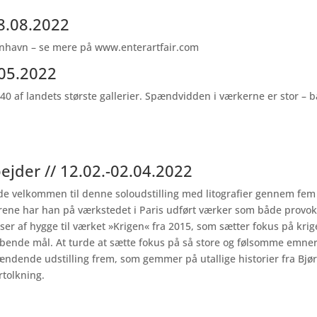
28.08.2022
enhavn – se mere på
www.enterartfair.com
.05.2022
 af landets største gallerier. Spændvidden i værkerne er stor – b
ejder // 12.02.-02.04.2022
yde velkommen til denne soloudstilling med litografier gennem fem 
 årene har han på værkstedet i Paris udført værker som både provok
er af hygge til værket »Krigen« fra 2015, som sætter fokus på kri
ende mål. At turde at sætte fokus på så store og følsomme emner 
pændende udstilling frem, som gemmer på utallige historier fra Bjør
rtolkning.