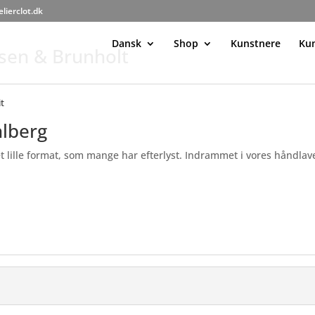
elierclot.dk
Dansk
Shop
Kunstnere
Ku
msen & Brunholt
it
hlberg
t lille format, som mange har efterlyst. Indrammet i vores håndl