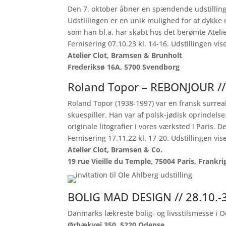
Den 7. oktober åbner en spændende udstilling
Udstillingen er en unik mulighed for at dykke
som han bl.a. har skabt hos det berømte Atelier
Fernisering 07.10.23 kl. 14-16. Udstillingen vis
Atelier Clot, Bramsen & Brunholt
Frederiksø 16A, 5700 Svendborg
Roland Topor – REBONJOUR //
Roland Topor (1938-1997) var en fransk surreali
skuespiller. Han var af polsk-jødisk oprindel
originale litografier i vores værksted i Paris. 
Fernisering 17.11.22 kl. 17-20. Udstillingen vis
Atelier Clot, Bramsen & Co.
19 rue Vieille du Temple, 75004 Paris, Frankri
BOLIG MAD DESIGN // 28.10.-
Danmarks lækreste bolig- og livsstilsmesse i 
Ørbækvej 350, 5220 Odense