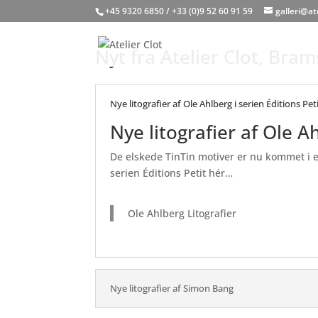
+45 9320 6850 / +33 (0)9 52 60 91 59
galleri@at
Nyt fra Atelier Clot, Bra
Nye litografier af Ole Ahlberg i serien Éditions Pet
Nye litografier af Ole A
De elskede TinTin motiver er nu kommet i e
serien Éditions Petit hér…
Ole Ahlberg Litografier
Nye litografier af Simon Bang