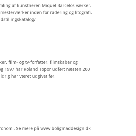
mling af kunstneren Miquel Barcelós værker.
mesterværker inden for radering og litografi,
dstillingskatalog/
er, film- og tv-forfatter, filmskaber og
5 og 1997 har Roland Topor udført næsten 200
aldrig har været udgivet før.
stronomi. Se mere på
www.boligmaddesign.dk