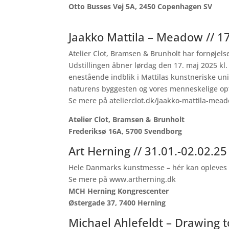
Otto Busses Vej 5A, 2450 Copenhagen SV
Jaakko Mattila – Meadow // 17
Atelier Clot, Bramsen & Brunholt har fornøjels
Udstillingen åbner lørdag den 17. maj 2025 kl. 
enestående indblik i Mattilas kunstneriske uni
naturens byggesten og vores menneskelige opfa
Se mere på
atelierclot.dk/jaakko-mattila-mea
Atelier Clot, Bramsen & Brunholt
Frederiksø 16A, 5700 Svendborg
Art Herning // 31.01.-02.02.25
Hele Danmarks kunstmesse – hér kan opleves 40
Se mere på
www.artherning.dk
MCH Herning Kongrescenter
Østergade 37, 7400 Herning
Michael Ahlefeldt – Drawing to