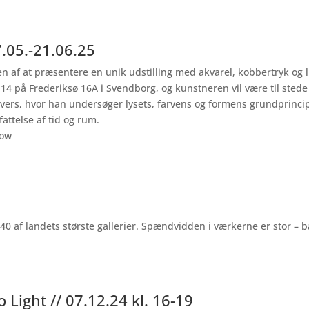
.05.-21.06.25
en af at præsentere en unik udstilling med akvarel, kobbertryk og l
14 på Frederiksø 16A i Svendborg, og kunstneren vil være til stede 
vers, hvor han undersøger lysets, farvens og formens grundprincipp
ttelse af tid og rum.
dow
 af landets største gallerier. Spændvidden i værkerne er stor – b
 Light // 07.12.24 kl. 16-19