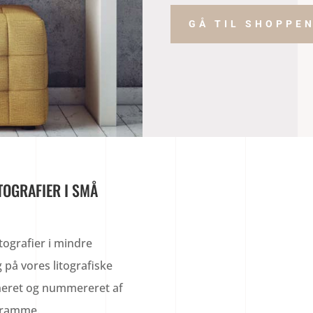
GÅ TIL SHOPPE
TOGRAFIER I SMÅ
itografier i mindre
 på vores litografiske
igneret og nummereret af
 ramme.