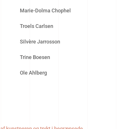
Marie-Dolma Chophel
Troels Carlsen
Silvère Jarrosson
Trine Boesen
Ole Ahlberg
et af kunstneren og trykt i begrænsede