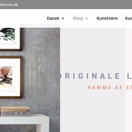
elierclot.dk
Dansk
Shop
Kunstnere
Ku
ORIGINALE 
RAMME AF E