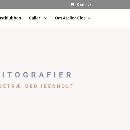
0 emner
nstklubben
Galleri
Om Atelier Clot
LITOGRAFIER
GETRÆ MED IBENHOLT