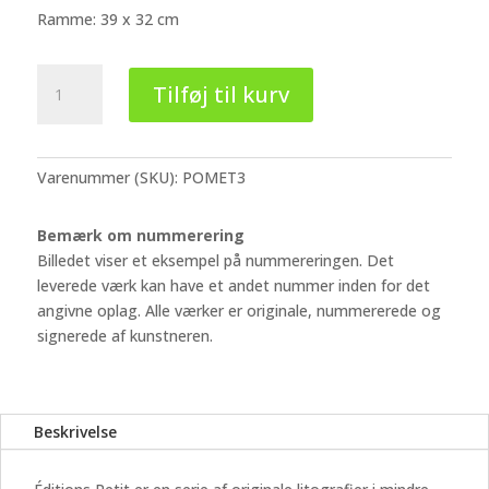
Ramme: 39 x 32 cm
Paco
Tilføj til kurv
Pomet
-
Éditions
Petit
Varenummer (SKU):
POMET3
#3
antal
Bemærk om nummerering
Billedet viser et eksempel på nummereringen. Det
leverede værk kan have et andet nummer inden for det
angivne oplag. Alle værker er originale, nummererede og
signerede af kunstneren.
Beskrivelse