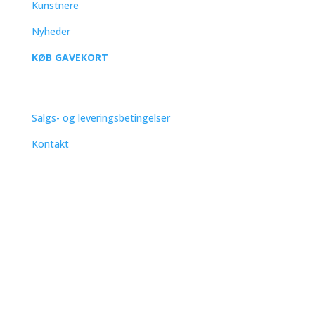
Kunstnere
Nyheder
KØB GAVEKORT
SUPPORT
Salgs- og leveringsbetingelser
Kontakt
Nye litografier, spændende kunstnere, invitationer til
ferniseringer i Frankrig og Danmark.
Succesbesked
Abonner