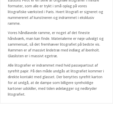
Éditions Petit er en serie af originale litografier i mindre
formater, som alle er trykt i små oplag på vores
litografiske værksted i Paris. Hvert litografi er signeret og
nummereret af kunstneren og indrammet i eksklusiv
ramme.
Vores håndlavede ramme, er noget af det fineste
håndværk, man kan finde. Materialerne er nøje udvalgt og
sammensat, så det fremhæver litografiet på bedste vis.
Rammen er af massivt lindetræ med indlæg af ibenholt.
Glaslisten er i massivt egetræ.
Alle litografier er indrammet med hvid passepartout af
syrefrit papir. På den måde undgås at litografiet kommer i
direkte kontakt med glasset. Der benyttes syrefrit karton
for at undgå, at de dampe som billigere syreholdige
kartoner udskiller, med tiden ødelægger og nedbryder
litografiet.