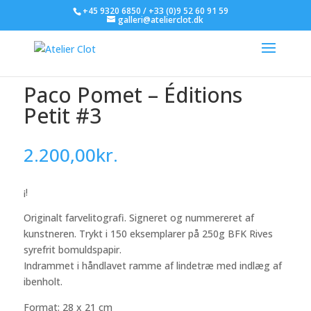
+45 9320 6850 / +33 (0)9 52 60 91 59
galleri@atelierclot.dk
Paco Pomet – Éditions
Petit #3
2.200,00
kr.
¡!
Originalt farvelitografi. Signeret og nummereret af
kunstneren. Trykt i 150 eksemplarer på 250g BFK Rives
syrefrit bomuldspapir.
Indrammet i håndlavet ramme af lindetræ med indlæg af
ibenholt.
Format: 28 x 21 cm