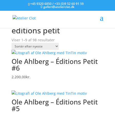
+45 9320 6850 / +33 (0)9 52 60 91 59
galleri@atelierclot.dk
Forside
/
Litografier til salg
/ Varer tagged “editions
petit”
editions petit
Sorteret
Viser 1–9 af 98 resultater
efter
seneste
Ole Ahlberg – Éditions Petit
#6
2.200,00
kr.
Ole Ahlberg – Éditions Petit
#5