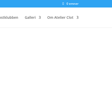
0 emner
nstklubben
Galleri
Om Atelier Clot