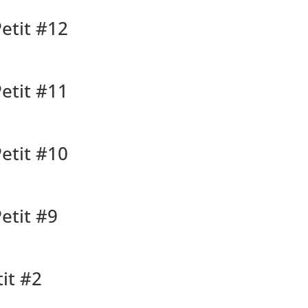
etit #12
etit #11
etit #10
etit #9
tit #2