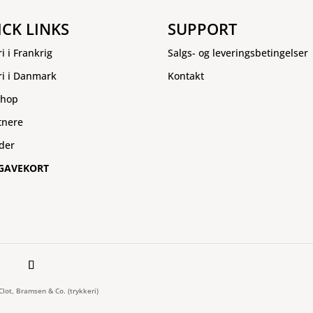
ICK LINKS
SUPPORT
ri i Frankrig
Salgs- og leveringsbetingelser
ri i Danmark
Kontakt
hop
tnere
der
GAVEKORT
 Clot, Bramsen & Co. (trykkeri)