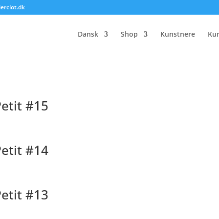
ierclot.dk
ions petit”
/ Side 3
Dansk
Shop
Kunstnere
Ku
etit #15
etit #14
etit #13