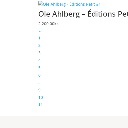
Ole Ahlberg – Éditions Pe
2.200,00
kr.
←
1
2
3
4
5
6
…
9
10
11
→