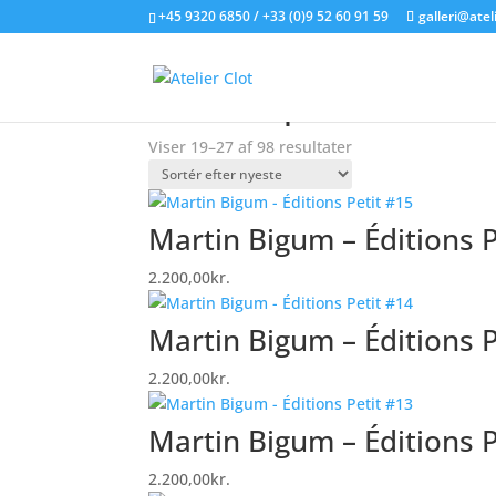
+45 9320 6850 / +33 (0)9 52 60 91 59
galleri@atel
Forside
/
Litografier til salg
/
Varer tagged “edit
editions petit
Sorteret
Viser 19–27 af 98 resultater
efter
seneste
Martin Bigum – Éditions P
2.200,00
kr.
Martin Bigum – Éditions P
2.200,00
kr.
Martin Bigum – Éditions P
2.200,00
kr.