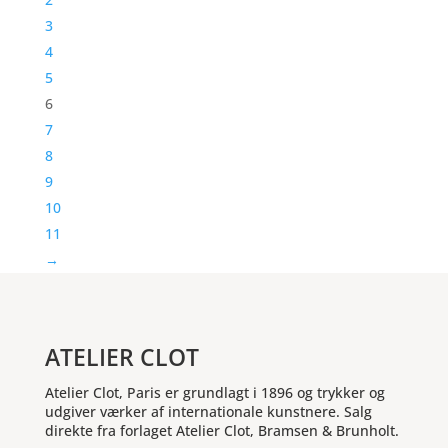
3
4
5
6
7
8
9
10
11
→
ATELIER CLOT
Atelier Clot, Paris er grundlagt i 1896 og trykker og
udgiver værker af internationale kunstnere. Salg
direkte fra forlaget Atelier Clot, Bramsen & Brunholt.