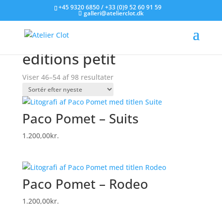
+45 9320 6850 / +33 (0)9 52 60 91 59
galleri@atelierclot.dk
Forside
/
Litografier til salg
/
Varer tagged “editions
petit”
/ Side 6
editions petit
Sorteret
Viser 46–54 af 98 resultater
efter
seneste
Paco Pomet – Suits
1.200,00
kr.
Paco Pomet – Rodeo
1.200,00
kr.