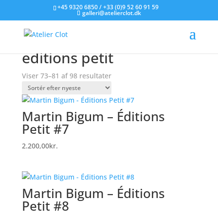
+45 9320 6850 / +33 (0)9 52 60 91 59
galleri@atelierclot.dk
Forside
/
Litografier til salg
/
Varer tagged “editions
petit”
/ Side 9
editions petit
Sorteret
Viser 73–81 af 98 resultater
efter
seneste
Martin Bigum – Éditions
Petit #7
2.200,00
kr.
Martin Bigum – Éditions
Petit #8