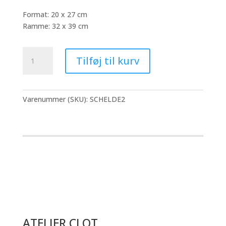
Format: 20 x 27 cm
Ramme: 32 x 39 cm
Morten
Tilføj til kurv
Schelde
-
Éditions
Petit
Varenummer (SKU):
SCHELDE2
#2
antal
ATELIER CLOT