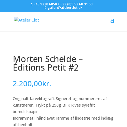
+45 9320 6850 / +33 (0)9 52 60 91 59
galleri@atelierclot.dk
Morten Schelde –
Éditions Petit #2
2.200,00
kr.
Originalt farvelitografi. Signeret og nummereret af
kunstneren. Trykt på 250g BFK Rives syrefrit
bomuldspapir.
Indrammet i håndlavet ramme af lindetræ med indlæg
af ibenholt.