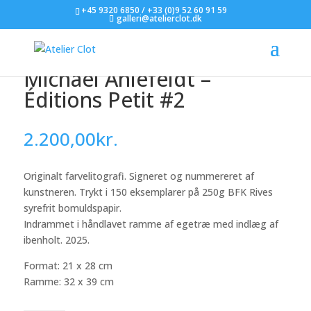
+45 9320 6850 / +33 (0)9 52 60 91 59
galleri@atelierclot.dk
Michael Ahlefeldt –
Éditions Petit #2
2.200,00
kr.
Originalt farvelitografi. Signeret og nummereret af
kunstneren. Trykt i 150 eksemplarer på 250g BFK Rives
syrefrit bomuldspapir.
Indrammet i håndlavet ramme af egetræ med indlæg af
ibenholt. 2025.
Format: 21 x 28 cm
Ramme: 32 x 39 cm