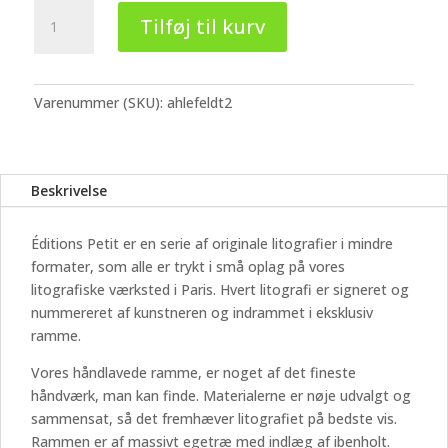
Michael
Tilføj til kurv
Ahlefeldt
-
Éditions
Petit
Varenummer (SKU):
ahlefeldt2
#2
antal
Beskrivelse
Éditions Petit er en serie af originale litografier i mindre
formater, som alle er trykt i små oplag på vores
litografiske værksted i Paris. Hvert litografi er signeret og
nummereret af kunstneren og indrammet i eksklusiv
ramme.
Vores håndlavede ramme, er noget af det fineste
håndværk, man kan finde. Materialerne er nøje udvalgt og
sammensat, så det fremhæver litografiet på bedste vis.
Rammen er af massivt egetræ med indlæg af ibenholt.