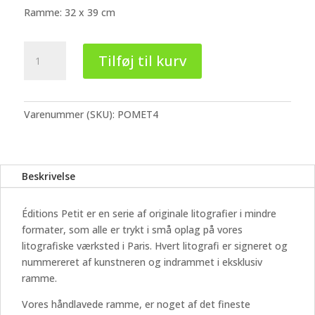
Ramme: 32 x 39 cm
Paco
Tilføj til kurv
Pomet
-
Éditions
Petit
Varenummer (SKU):
POMET4
#4
antal
Beskrivelse
Éditions Petit er en serie af originale litografier i mindre
formater, som alle er trykt i små oplag på vores
litografiske værksted i Paris. Hvert litografi er signeret og
nummereret af kunstneren og indrammet i eksklusiv
ramme.
Vores håndlavede ramme, er noget af det fineste