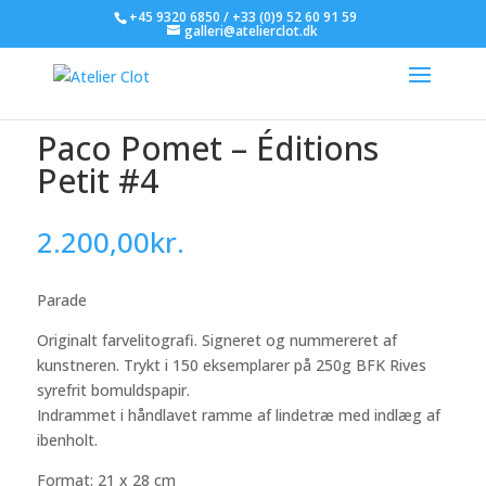
+45 9320 6850 / +33 (0)9 52 60 91 59
galleri@atelierclot.dk
Paco Pomet – Éditions
Petit #4
2.200,00
kr.
Parade
Originalt farvelitografi. Signeret og nummereret af
kunstneren. Trykt i 150 eksemplarer på 250g BFK Rives
syrefrit bomuldspapir.
Indrammet i håndlavet ramme af lindetræ med indlæg af
ibenholt.
Format: 21 x 28 cm