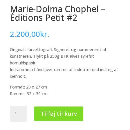
Marie-Dolma Chophel –
Éditions Petit #2
2.200,00
kr.
Originalt farvelitografi. Signeret og nummereret af
kunstneren. Trykt på 250g BFK Rives syrefrit
bomuldspapir.
Indrammet i håndlavet ramme af lindetræ med indlæg af
ibenholt.
Format: 20 x 27 cm
Ramme: 32 x 39 cm
Marie-
Tilføj til kurv
Dolma
Chophel
-