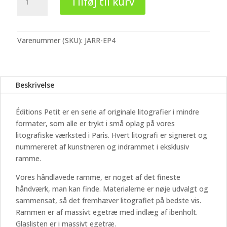
Tilføj til kurv
Jarrosson
-
Éditions
Petit
Varenummer (SKU):
JARR-EP4
#4
antal
Beskrivelse
Éditions Petit er en serie af originale litografier i mindre
formater, som alle er trykt i små oplag på vores
litografiske værksted i Paris. Hvert litografi er signeret og
nummereret af kunstneren og indrammet i eksklusiv
ramme.
Vores håndlavede ramme, er noget af det fineste
håndværk, man kan finde. Materialerne er nøje udvalgt og
sammensat, så det fremhæver litografiet på bedste vis.
Rammen er af massivt egetræ med indlæg af ibenholt.
Glaslisten er i massivt egetræ.