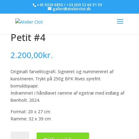
+45 9320 6850 / +33 (0)9 52 60 91 59
galleri@atelierclot.dk
Silvère Jarrosson – Éditions
Petit #4
2.200,00
kr.
Originalt farvelitografi. Signeret og nummereret af
kunstneren. Trykt på 250g BFK Rives syrefrit
bomuldspapir.
Indrammet i håndlavet ramme af egetræ med indlæg af
ibenholt. 2024.
Format: 20 x 27 cm
Ramme: 32 x 39 cm
Silvère