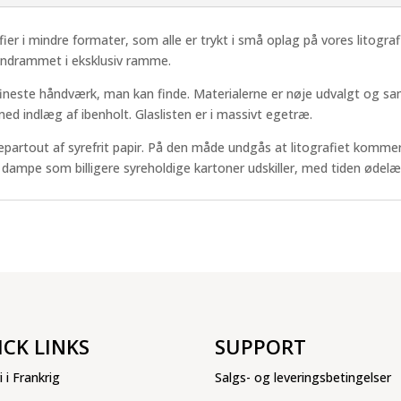
afier i mindre formater, som alle er trykt i små oplag på vores litograf
indrammet i eksklusiv ramme.
ineste håndværk, man kan finde. Materialerne er nøje udvalgt og sa
d indlæg af ibenholt. Glaslisten er i massivt egetræ.
epartout af syrefrit papir. På den måde undgås at litografiet kommer
e dampe som billigere syreholdige kartoner udskiller, med tiden ødelæ
ICK LINKS
SUPPORT
i i Frankrig
Salgs- og leveringsbetingelser