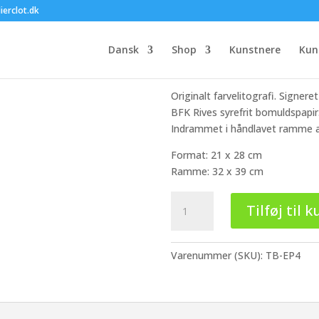
Trine Boesen –
ierclot.dk
2.200,00
kr.
Dansk
Shop
Kunstnere
Kun
Serie med titlen Leaf & Signs
Originalt farvelitografi. Signe
BFK Rives syrefrit bomuldspapir
Indrammet i håndlavet ramme a
Format: 21 x 28 cm
Ramme: 32 x 39 cm
Trine
Tilføj til k
Boesen
-
Éditions
Varenummer (SKU):
TB-EP4
Petit
#4
antal