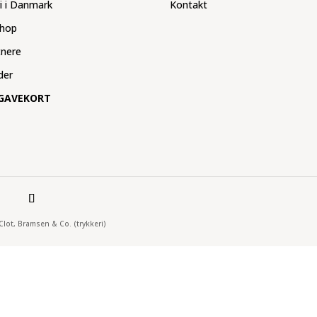
ri i Danmark
Kontakt
hop
tnere
der
GAVEKORT
 Clot, Bramsen & Co. (trykkeri)