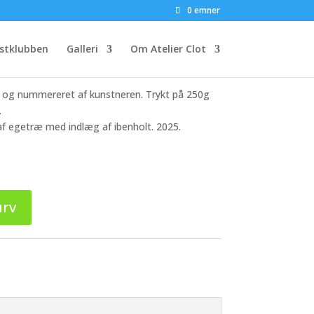
 Éditions Petit #4
0 emner
stklubben
Galleri
Om Atelier Clot
ret og nummereret af kunstneren. Trykt på 250g
.
f egetræ med indlæg af ibenholt. 2025.
urv