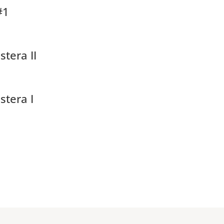
#1
tera II
stera I