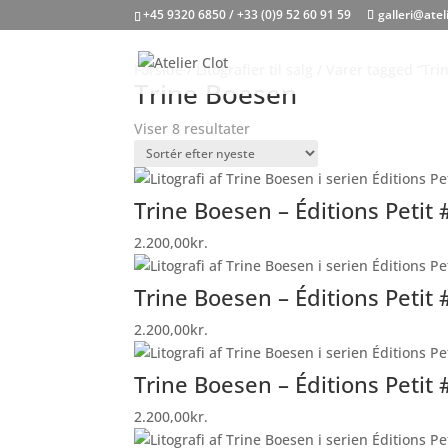
+45 9320 6850 / +33 (0)9 52 60 91 59
galleri@atel
Forside
/
Litografier til salg
/ Varer tagged “Tri
Trine Boesen
Sorteret
Viser 8 resultater
efter
seneste
Trine Boesen – Éditions Petit 
2.200,00
kr.
Trine Boesen – Éditions Petit 
2.200,00
kr.
Trine Boesen – Éditions Petit 
2.200,00
kr.