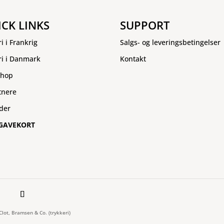
ICK LINKS
SUPPORT
ri i Frankrig
Salgs- og leveringsbetingelser
ri i Danmark
Kontakt
hop
tnere
der
GAVEKORT
 Clot, Bramsen & Co. (trykkeri)