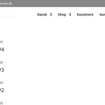
ierclot.dk
Dansk
Shop
Kunstnere
Ku
ne Boesen”
#4
#3
#2