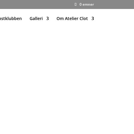
0 emner
nstklubben
Galleri
Om Atelier Clot