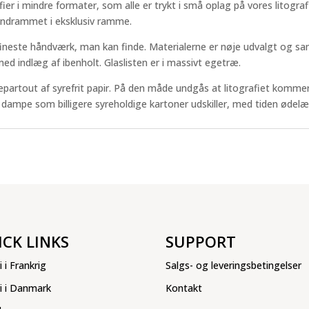
afier i mindre formater, som alle er trykt i små oplag på vores litograf
indrammet i eksklusiv ramme.
ineste håndværk, man kan finde. Materialerne er nøje udvalgt og sa
d indlæg af ibenholt. Glaslisten er i massivt egetræ.
epartout af syrefrit papir. På den måde undgås at litografiet kommer
e dampe som billigere syreholdige kartoner udskiller, med tiden ødelæ
ICK LINKS
SUPPORT
i i Frankrig
Salgs- og leveringsbetingelser
ri i Danmark
Kontakt