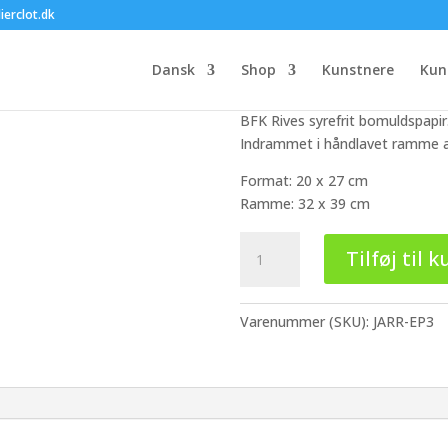
Silvère Jarross
ierclot.dk
2.200,00
kr.
Dansk
Shop
Kunstnere
Kun
Originalt farvelitografi. Signe
BFK Rives syrefrit bomuldspapir
Indrammet i håndlavet ramme a
Format: 20 x 27 cm
Ramme: 32 x 39 cm
Silvère
Tilføj til k
Jarrosson
-
Éditions
Varenummer (SKU):
JARR-EP3
Petit
#3
antal