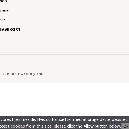
hop
tnere
der
GAVEKORT
 Clot, Bramsen & Co. (trykkeri)
 på vores hjemmeside. Hvis du fortsætter med at bruge dette websted, 
ept cookies from this site, please click the Allow button below.
Ok