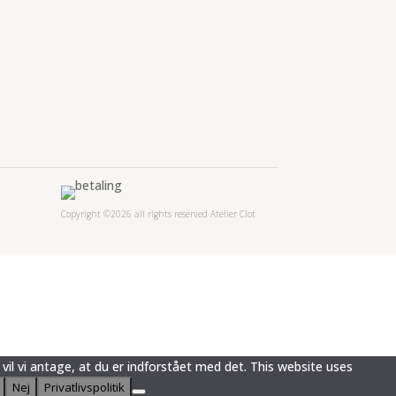
ABONNER
Copyright ©2026 all rights reserved Atelier Clot
vil vi antage, at du er indforstået med det. This website uses
Nej
Privatlivspolitik