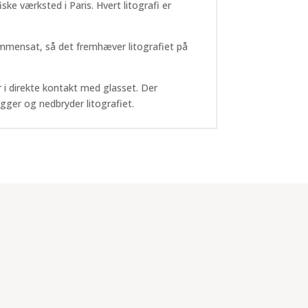
iske værksted i Paris. Hvert litografi er
mmensat, så det fremhæver litografiet på
 i direkte kontakt med glasset. Der
gger og nedbryder litografiet.
Nye litografier, spændende
kunstnere, invitationer til
ferniseringer i Frankrig og Danmark.