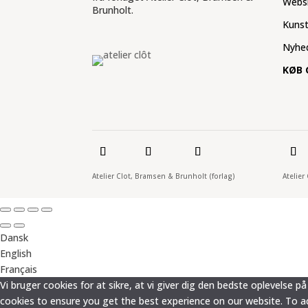
Webs
Brunholt.
Kuns
Nyhe
KØB 
Atelier Clot, Bramsen & Brunholt (forlag)
Atelier
Dansk
English
Français
Vi bruger cookies for at sikre, at vi giver dig den bedste oplevelse
cookies to ensure you get the best experience on our website. To acc