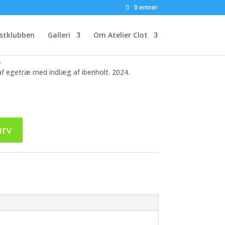
on – Éditions Petit #3
0 emner
stklubben
Galleri
Om Atelier Clot
ret og nummereret af kunstneren. Trykt på 250g
.
f egetræ med indlæg af ibenholt. 2024.
urv