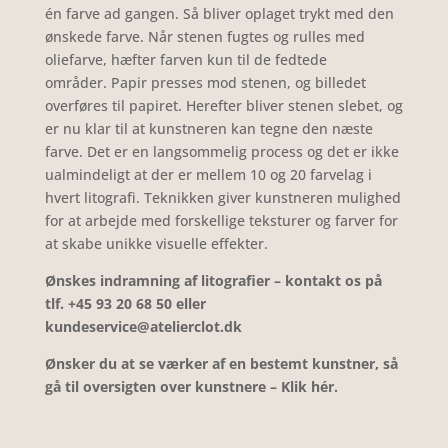
én farve ad gangen. Så bliver oplaget trykt med den
ønskede farve.
Når stenen fugtes og rulles med
oliefarve, hæfter farven kun til de fedtede
områder.
Papir presses mod stenen, og billedet
overføres til papiret.
Herefter bliver stenen slebet, og
er nu klar til at kunstneren kan tegne den næste
farve. Det er en langsommelig process og det er ikke
ualmindeligt at der er mellem 10 og 20 farvelag i
hvert litografi.
Teknikken giver kunstneren mulighed
for at arbejde med forskellige teksturer og farver for
at skabe unikke visuelle effekter.
Ønskes indramning af litografier – kontakt os på
tlf. +45 93 20 68 50 eller
kundeservice@atelierclot.dk
Ønsker du at se værker af en bestemt kunstner, så
gå til oversigten over kunstnere – Klik hér.