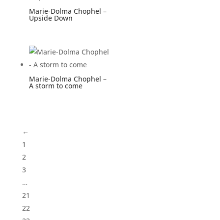
Marie-Dolma Chophel –
Upside Down
Marie-Dolma Chophel –
A storm to come
←
1
2
3
…
21
22