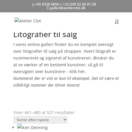
+45 9320 6850 / +33 (0)9 52 60 91 59
galleri@atelierclot.dk
Litografier til salg
I vores online galleri finder du en komplet oversigt
over litografier til salg på shoppen. Hvert litografi er
nummereret og signeret af kunstneren.
Ønsker du
at se værker af en bestemt kunstner, så gå til
oversigten over kunstnere – Klik hér.
Nummeret der er vist er kun til eksempel. Det vil være et
vilkårligt nummer der bliver leveret.
Sorteret
Viser 461–480 af 527 resultater
efter
seneste