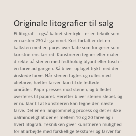
Originale litografier til salg
Et litografi – også kaldet stentryk – er en teknik som
er næsten 230 år gammel. Kort fortalt er det en
kalksten med en porøs overflade
som fungerer som
kunstnerens lærred.
Kunstneren tegner eller maler
direkte på stenen med fedtholdig blyant eller tusch
–
én farve ad gangen. Så bliver oplaget trykt med den
ønskede farve.
Når stenen fugtes og rulles med
oliefarve, hæfter farven kun til de fedtede
områder.
Papir presses mod stenen, og billedet
overføres til papiret.
Herefter bliver stenen slebet, og
er nu klar til at kunstneren kan tegne den næste
farve. Det er en langsommelig process og det er ikke
ualmindeligt at der er mellem 10 og 20 farvelag i
hvert litografi.
Teknikken giver kunstneren mulighed
for at arbejde med forskellige teksturer og farver for