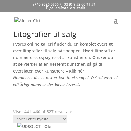
+45 9320 6850 / +33 (0)9 52 60 91 59
galleri@atelierclot.dk
Litografier til salg
I vores online galleri finder du en komplet oversigt
over litografier til salg på shoppen. Hvert litografi er
nummereret og signeret af kunstneren.
Ønsker du
at se værker af en bestemt kunstner, så gå til
oversigten over kunstnere – Klik hér.
Nummeret der er vist er kun til eksempel. Det vil være et
vilkårligt nummer der bliver leveret.
Sorteret
Viser 441–460 af 527 resultater
efter
seneste