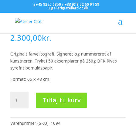
+45 9320 6850 / +33 (0)9 52 60 91 59
galleri@atelierclot.dk
Vibeke Tøjner
2.300,00
kr.
Originalt farvelitografi. Signeret og nummereret af
kunstneren. Trykt i 50 eksemplarer på 250g BFK Rives
syrefrit bomuldspapir.
Format: 65 x 48 cm
Vibeke
Tilføj til kurv
Tøjner
antal
Varenummer (SKU):
1094