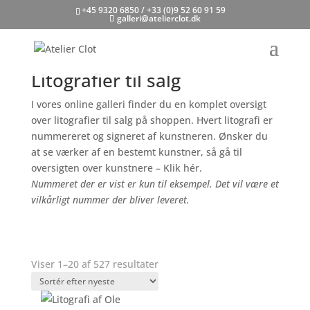
+45 9320 6850 / +33 (0)9 52 60 91 59
galleri@atelierclot.dk
Litografier til salg
I vores online galleri finder du en komplet oversigt
over litografier til salg på shoppen. Hvert litografi er
nummereret og signeret af kunstneren.
Ønsker du
at se værker af en bestemt kunstner, så gå til
oversigten over kunstnere – Klik hér.
Nummeret der er vist er kun til eksempel. Det vil være et
vilkårligt nummer der bliver leveret.
Sorteret
Viser 1–20 af 527 resultater
efter
seneste