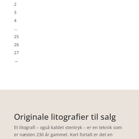
2
3
4
…
25
26
27
→
Originale litografier til salg
Et litografi – også kaldet stentryk – er en teknik som
er næsten 230 år gammel. Kort fortalt er det en