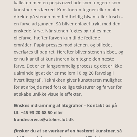
kalksten med en porøs overflade
som fungerer som
kunstnerens lærred.
Kunstneren tegner eller maler
direkte på stenen med fedtholdig blyant eller tusch
–
én farve ad gangen. Så bliver oplaget trykt med den
ønskede farve.
Når stenen fugtes og rulles med
oliefarve, hæfter farven kun til de fedtede
områder.
Papir presses mod stenen, og billedet
overføres til papiret.
Herefter bliver stenen slebet, og
er nu klar til at kunstneren kan tegne den næste
farve. Det er en langsommelig process og det er ikke
ualmindeligt at der er mellem 10 og 20 farvelag i
hvert litografi.
Teknikken giver kunstneren mulighed
for at arbejde med forskellige teksturer og farver for
at skabe unikke visuelle effekter.
Ønskes indramning af litografier – kontakt os på
tlf. +45 93 20 68 50 eller
kundeservice@atelierclot.dk
Ønsker du at se værker af en bestemt kunstner, så