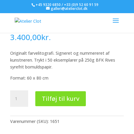
+45 9320 6850 / +33 (0)9 52 60 91 59
galleri@atelierclot.dk
Fernando Aceves Humana
3.400,00
kr.
Originalt farvelitografi. Signeret og nummereret af
kunstneren. Trykt i 50 eksemplarer på 250g BFK Rives
syrefrit bomuldspapir.
Format: 60 x 80 cm
Fernando
Tilføj til kurv
Aceves
Humana
antal
Varenummer (SKU):
1651