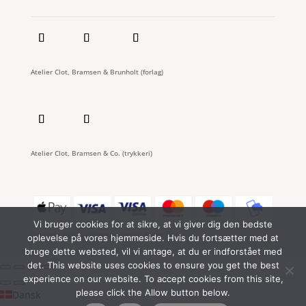
Atelier Clot, Bramsen & Brunholt (forlag)
Atelier Clot, Bramsen & Co. (trykkeri)
Vi bruger cookies for at sikre, at vi giver dig den bedste
Copyright ©2026 all rights reserved Atelier Clot
oplevelse på vores hjemmeside. Hvis du fortsætter med at
bruge dette websted, vil vi antage, at du er indforstået med
det. This website uses cookies to ensure you get the best
experience on our website. To accept cookies from this site,
please click the Allow button below.
Dansk