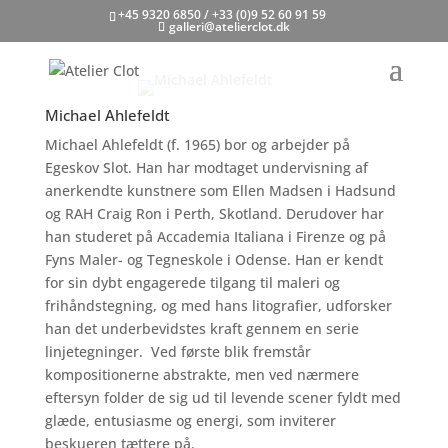
+45 9320 6850 / +33 (0)9 52 60 91 59
galleri@atelierclot.dk
Michael Ahlefeldt
Michael Ahlefeldt (f. 1965) bor og arbejder på
Egeskov Slot. Han har modtaget undervisning af
anerkendte kunstnere som Ellen Madsen i Hadsund
og RAH Craig Ron i Perth, Skotland. Derudover har
han studeret på Accademia Italiana i Firenze og på
Fyns Maler- og Tegneskole i Odense. Han er kendt
for sin dybt engagerede tilgang til maleri og
frihåndstegning, og med hans litografier, udforsker
han det underbevidstes kraft gennem en serie
linjetegninger.
Ved første blik fremstår
kompositionerne abstrakte, men ved nærmere
eftersyn folder de sig ud til levende scener fyldt med
glæde, entusiasme og energi, som inviterer
beskueren tættere på.