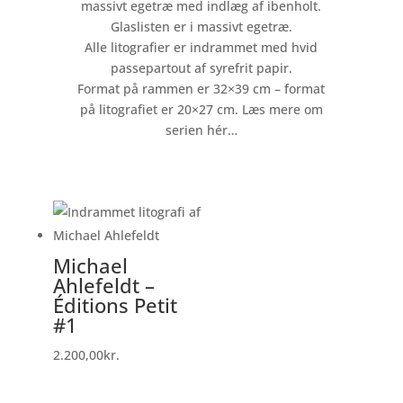
massivt egetræ med indlæg af ibenholt.
Glaslisten er i massivt egetræ.
Alle litografier er indrammet med hvid
passepartout af syrefrit papir.
Format på rammen er 32×39 cm – format
på litografiet er 20×27 cm.
Læs mere om
serien hér…
Michael
Ahlefeldt –
Éditions Petit
#1
2.200,00
kr.