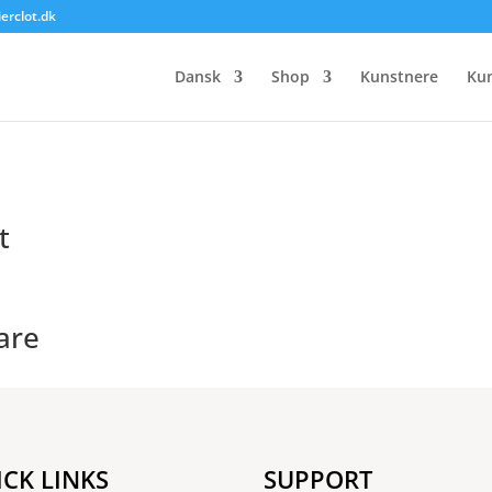
ierclot.dk
nille Egeskov”
Dansk
Shop
Kunstnere
Ku
t
are
ICK LINKS
SUPPORT