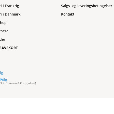
ri i Frankrig
Salgs- og leveringsbetingelser
ri i Danmark
Kontakt
hop
tnere
der
GAVEKORT
lg
Følg
 Clot, Bramsen & Co. (trykkeri)