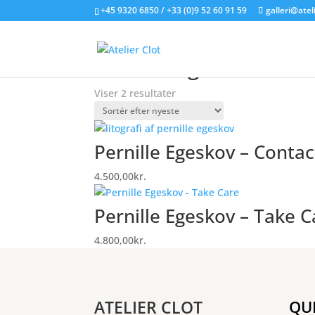
+45 9320 6850 / +33 (0)9 52 60 91 59
galleri@atel
Forside
/
Litografier til salg
/ Varer tagged “Per
Pernille Egeskov
Sorteret
Viser 2 resultater
efter
seneste
Pernille Egeskov – Contac
4.500,00
kr.
Pernille Egeskov – Take C
4.800,00
kr.
ATELIER CLOT
QU