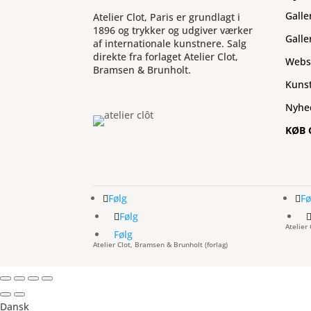
Galle
Atelier Clot, Paris er grundlagt i
1896 og trykker og udgiver værker
Galle
af internationale kunstnere. Salg
direkte fra forlaget Atelier Clot,
Webs
Bramsen & Brunholt.
Kuns
Nyhe
KØB 
Følg
Fø
Følg
Atelier
Følg
Atelier Clot, Bramsen & Brunholt (forlag)
Dansk