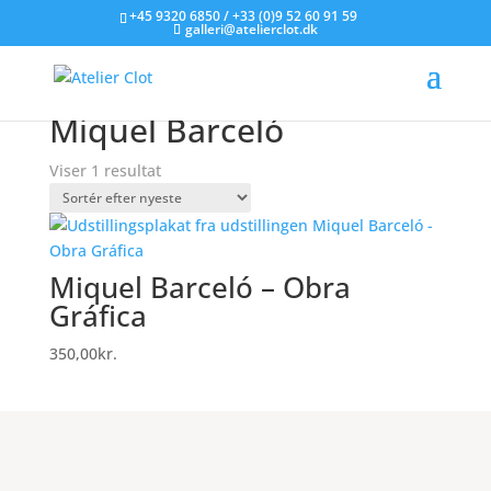
+45 9320 6850 / +33 (0)9 52 60 91 59
galleri@atelierclot.dk
Forside
/
Litografier til salg
/ Varer tagged “Miquel
Barceló”
Miquel Barceló
Viser 1 resultat
Miquel Barceló – Obra
Gráfica
350,00
kr.