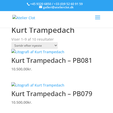
+45 9320 6850 / +33 (0)9 52 60 91 59
galleri@atelierclot.dk
Forside
/
Litografier til salg
/ Varer tagged “Kurt
Trampedach”
Kurt Trampedach
Sorteret
Viser 1–9 af 10 resultater
efter
seneste
Kurt Trampedach – PB081
10.500,00
kr.
Kurt Trampedach – PB079
10.500,00
kr.