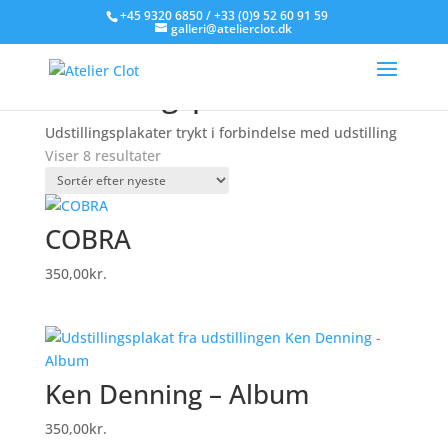
+45 9320 6850 / +33 (0)9 52 60 91 59
galleri@atelierclot.dk
Forside
/
Litografier til salg
/ Udstillingsplakat
Udstillingsplakat
Udstillingsplakater trykt i forbindelse med udstilling
Sorteret
Viser 8 resultater
efter
seneste
COBRA
350,00
kr.
Ken Denning – Album
350,00
kr.