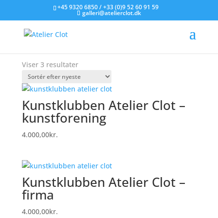
+45 9320 6850 / +33 (0)9 52 60 91 59
galleri@atelierclot.dk
Forside
/
Litografier til salg
/ Kunstklub
Kunstklub
Sorteret
Viser 3 resultater
efter
seneste
Kunstklubben Atelier Clot –
kunstforening
4.000,00
kr.
Kunstklubben Atelier Clot –
firma
4.000,00
kr.