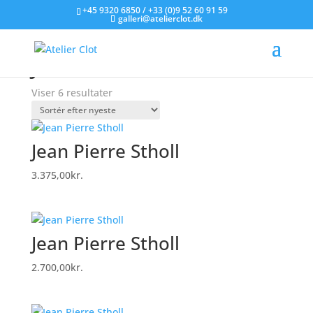
+45 9320 6850 / +33 (0)9 52 60 91 59
galleri@atelierclot.dk
Forside
/
Litografier til salg
/ Jean Pierre Stholl
Jean Pierre Stholl
Sorteret
Viser 6 resultater
efter
seneste
Jean Pierre Stholl
3.375,00
kr.
Jean Pierre Stholl
2.700,00
kr.