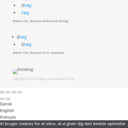
Følg
Følg
Atelier Clot, Bramsen & Brunholt (forlag)
Følg
Følg
Atelier Clot, Bramsen & Co. (trykkeri)
Copyright ©2026 all rights reserved Atelier Clot
Dansk
English
Français
Vi bruger cookies for at sikre, at vi giver dig den bedste oplevelse