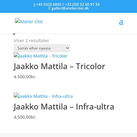
+45 9320 6850 / +33 (0)9 52 60 91 59
galleri@atelierclot.dk
Forside
/
Litografier til salg
/ Jaakko Mattila lito
Jaakko Mattila lito
Sorteret
Viser 2 resultater
efter
seneste
Jaakko Mattila – Tricolor
4.500,00
kr.
Jaakko Mattila – Infra-ultra
4.500,00
kr.