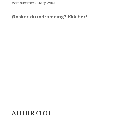
Jorn
Varenummer (SKU):
2504
antal
Ønsker du indramning? Klik hér!
ATELIER CLOT