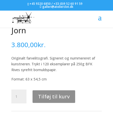
+45 9320 6850 / +33 (0)9 52 60 91 59
galleri@atelierclot.dk
Søren Behncke – Asger
Jorn
3.800,00
kr.
Originalt farvelitografi. Signeret og nummereret af
kunstneren. Trykt i 120 eksemplarer på 250g BFK
Rives syrefrit bomuldspapir.
Format: 63 x 54,5 cm
Søren
Tilføj til kurv
Behncke
-
Asger