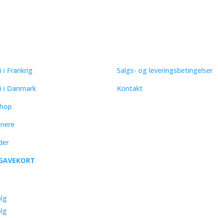
ICK LINKS
SUPPORT
i i Frankrig
Salgs- og leveringsbetingelser
ri i Danmark
Kontakt
hop
tnere
der
GAVEKORT
lg
lg