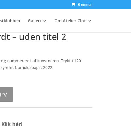
0 emner
stklubben
Galleri
Om Atelier Clot
t – uden titel 2
et og nummereret af kunstneren. Trykt i 120
syrefrit bomuldspapir. 2022.
urv
Klik hér!