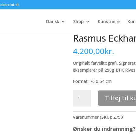
elierclot.dk
Dansk
Shop
Kunstnere
Kun
Rasmus Eckhard
4.200,00
kr.
Originalt farvelitografi. Signer
eksemplarer på 250g BFK Rives 
Format: 76 x 54 cm
Rasmus
Tilføj til k
Eckhardt
-
uden
Varenummer (SKU):
2750
titel
2
Ønsker du indramning? 
antal