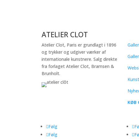
ATELIER CLOT
QU
Atelier Clot, Paris er grundlagt i 1896
Galler
og trykker og udgiver værker af
Galle
internationale kunstnere. Salg direkte
fra forlaget Atelier Clot, Bramsen &
Webs
Brunholt.
Kuns
Nyhe
KØB 
Følg
Fø
Følg
Fø