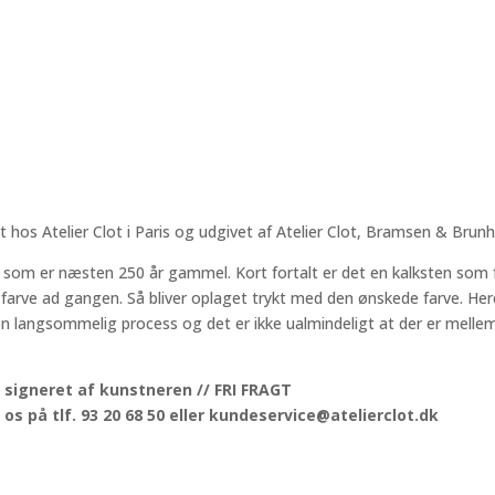
t hos Atelier Clot i Paris og udgivet af Atelier Clot, Bramsen & Brunh
knik som er næsten 250 år gammel. Kort fortalt er det en kalksten s
arve ad gangen. Så bliver oplaget trykt med den ønskede farve. Hereft
n langsommelig process og det er ikke ualmindeligt at der er melle
signeret af kunstneren // FRI FRAGT
os på tlf. 93 20 68 50 eller kundeservice@atelierclot.dk