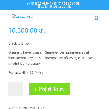
+45 9320 6850 / +33 (0)9 52 60 91 59
galleri@atelierclot.dk
Jean Francois Peneau
10.500,00
kr.
Black is Brown.
Originalt farvelitografi. Signeret og nummereret af
kunstneren. Trykt i 40 eksemplarer på 250g BFK Rives
syrefrit bomuldspapir.
Format: 48 x 65 (x4) cm
Jean
Tilføj til kurv
Francois
Peneau
antal
Varenummer (SKU):
769