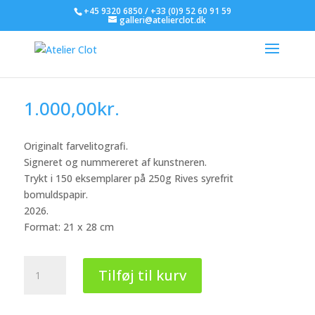
+45 9320 6850 / +33 (0)9 52 60 91 59
galleri@atelierclot.dk
Ole Ahlberg – EP#5 – uden
ramme
1.000,00
kr.
Originalt farvelitografi.
Signeret og nummereret af kunstneren.
Trykt i 150 eksemplarer på 250g Rives syrefrit
bomuldspapir.
2026.
Format: 21 x 28 cm
Ole
Tilføj til kurv
Ahlberg
-
EP#5