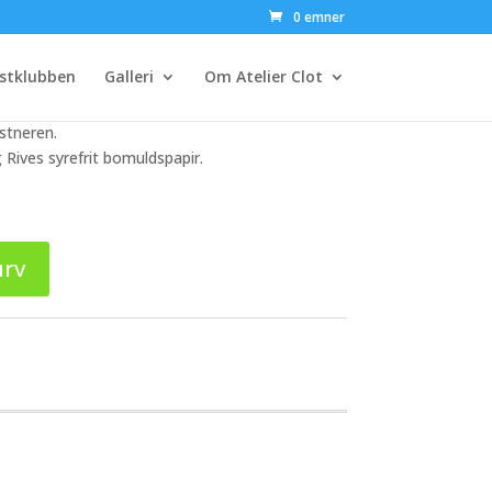
 EP#1 – uden ramme
0 emner
stklubben
Galleri
Om Atelier Clot
stneren.
 Rives syrefrit bomuldspapir.
urv