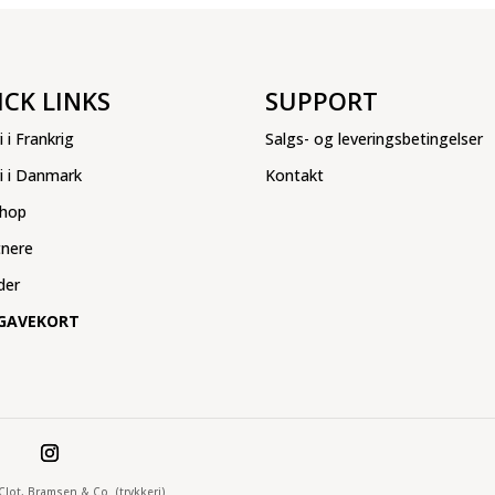
ICK LINKS
SUPPORT
i i Frankrig
Salgs- og leveringsbetingelser
ri i Danmark
Kontakt
hop
tnere
der
GAVEKORT
 Clot, Bramsen & Co. (trykkeri)