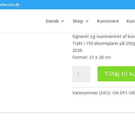
Ole Ahlberg –
elierclot.dk
1.000,00
kr.
Dansk
Shop
Kunstnere
Kun
Originalt farvelitografi.
Signeret og nummereret af kun
Trykt i 150 eksemplarer på 250g
2026.
Format: 21 x 28 cm
Ole
Tilføj til k
Ahlberg
-
EP#1
Varenummer (SKU):
OA-EP1-UR
-
uden
ramme
antal