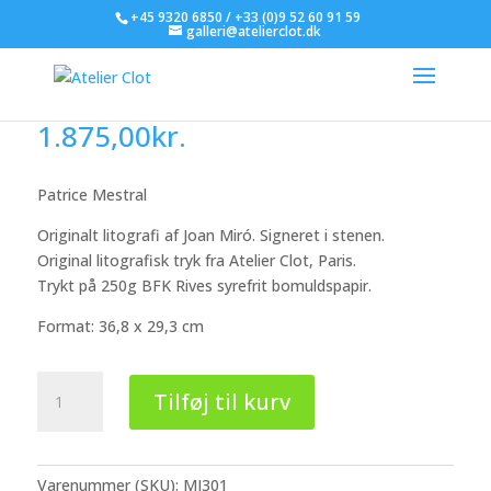
+45 9320 6850 / +33 (0)9 52 60 91 59
galleri@atelierclot.dk
Joan Miró
1.875,00
kr.
Patrice Mestral
Originalt litografi af Joan Miró. Signeret i stenen.
Original litografisk tryk fra Atelier Clot, Paris.
Trykt på 250g BFK Rives syrefrit bomuldspapir.
Format: 36,8 x 29,3 cm
Joan
Tilføj til kurv
Miró
antal
Varenummer (SKU):
MI301