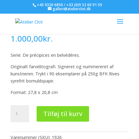
+45 9320 6850 / +33 (0)9 52 60 91 59
galleri@atelierclot.dk
Manuella Ferré
1.000,00
kr.
Serie: De précipices en belvédères.
Originalt farvelitografi. Signeret og nummereret af
kunstneren. Trykt i 90 eksemplarer på 250g BFK Rives
syrefrit bomuldspapir.
Format: 27,8 x 20,8 cm
Manuella
Tilføj til kurv
Ferré
antal
Varenummer (SKU):
1926