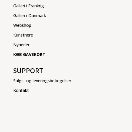
Galleri i Frankrig
Galleri i Danmark
Webshop
Kunstnere
Nyheder
KØB GAVEKORT
SUPPORT
Salgs- og leveringsbetingelser
Kontakt
Nye litografier, spændende kunstnere, invitationer til
ferniseringer i Frankrig og Danmark.