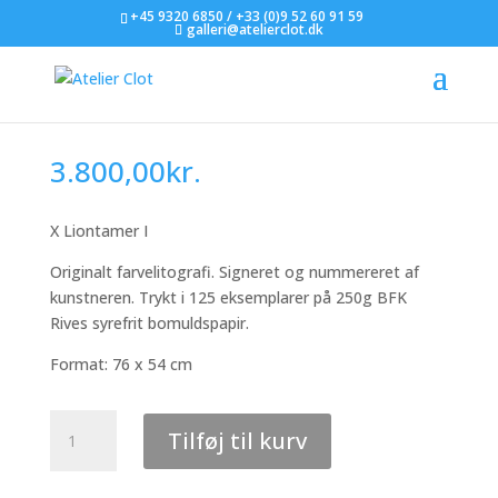
+45 9320 6850 / +33 (0)9 52 60 91 59
galleri@atelierclot.dk
Lars Nørgård, X
Liontamer I
3.800,00
kr.
X Liontamer I
Originalt farvelitografi. Signeret og nummereret af
kunstneren. Trykt i 125 eksemplarer på 250g BFK
Rives syrefrit bomuldspapir.
Format: 76 x 54 cm
Lars
Tilføj til kurv
Nørgård,
X