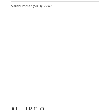
Liontamer
I
Varenummer (SKU):
2247
antal
Ønsker du indramning? Klik hér!
ATELIER CLOT