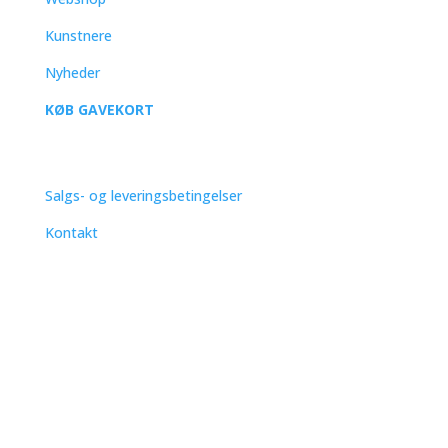
Kunstnere
Nyheder
KØB GAVEKORT
SUPPORT
Salgs- og leveringsbetingelser
Kontakt
Nye litografier, spændende kunstnere, invitationer til
ferniseringer i Frankrig og Danmark.
Succesbesked
Abonner