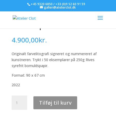
+45 9320 6850 / +33 (0)9 52 60 91 59
galleri@atelierclot.dk
Julio Carrasco Bretón –
Tezcatlipoca
4.900,00
kr.
Originalt farvelitografi signeret og nummereret af
kunstneren. Trykt i 50 eksemplarer på 250g Rives
syrefrit bomuldspapir.
Format: 90 x 67 cm
2022
Julio
Tilføj til kurv
Carrasco
Bretón