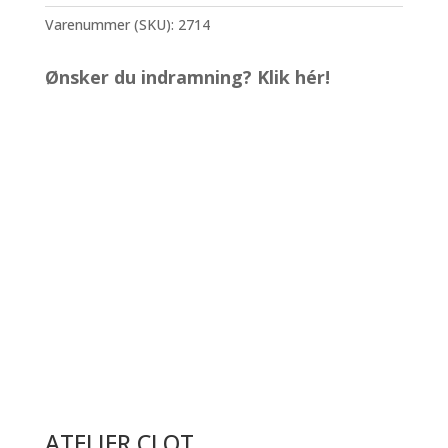
-
Tezcatlipoca
Varenummer (SKU):
2714
antal
Ønsker du indramning? Klik hér!
ATELIER CLOT