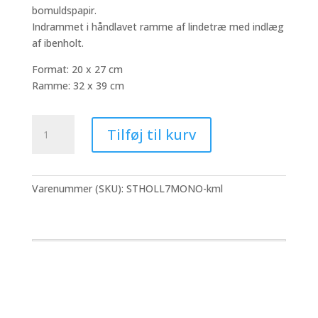
bomuldspapir.
Indrammet i håndlavet ramme af lindetræ med indlæg
af ibenholt.
Format: 20 x 27 cm
Ramme: 32 x 39 cm
Jean
Tilføj til kurv
Pierre
Stholl
-
Éditions
Varenummer (SKU):
STHOLL7MONO-kml
Petit
#7
mono
antal