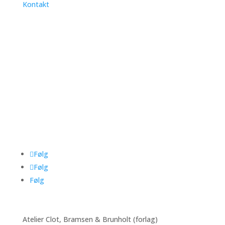
Kontakt
Nye litografier, spændende kunstnere, invitationer til
ferniseringer i Frankrig og Danmark.
Succesbesked
Abonner
Følg
Følg
Følg
Atelier Clot, Bramsen & Brunholt (forlag)