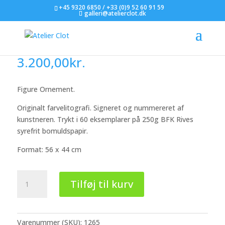
+45 9320 6850 / +33 (0)9 52 60 91 59
galleri@atelierclot.dk
Jan Sivertsen
3.200,00
kr.
Figure Ornement.
Originalt farvelitografi. Signeret og nummereret af
kunstneren. Trykt i 60 eksemplarer på 250g BFK Rives
syrefrit bomuldspapir.
Format: 56 x 44 cm
Jan
Tilføj til kurv
Sivertsen
antal
Varenummer (SKU):
1265