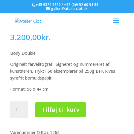
+45 9320 6850 / +33 (0)9 52 60 91 59
galleri@atelierclot.dk
Jan Sivertsen
3.200,00
kr.
Body Double.
Originalt farvelitografi. Signeret og nummereret af
kunstneren. Trykt i 60 eksemplarer på 250g BFK Rives
syrefrit bomuldspapir.
Format: 56 x 44 cm
Jan
Tilføj til kurv
Sivertsen
antal
Varenummer (SKU):
1262