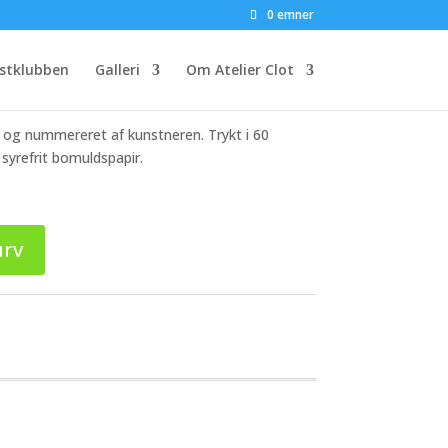
0 emner
stklubben
Galleri
Om Atelier Clot
et og nummereret af kunstneren. Trykt i 60
syrefrit bomuldspapir.
urv