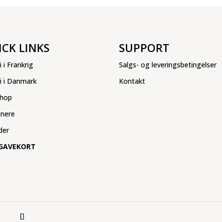
ICK LINKS
SUPPORT
i i Frankrig
Salgs- og leveringsbetingelser
ri i Danmark
Kontakt
hop
tnere
der
GAVEKORT