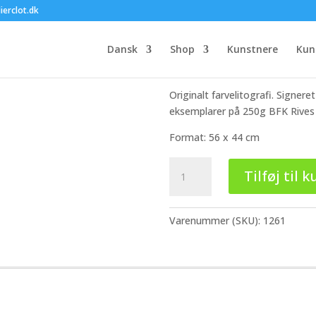
Jan Sivertsen
ierclot.dk
3.200,00
kr.
Dansk
Shop
Kunstnere
Kun
Rose.
Originalt farvelitografi. Signer
eksemplarer på 250g BFK Rives 
Format: 56 x 44 cm
Jan
Tilføj til k
Sivertsen
antal
Varenummer (SKU):
1261