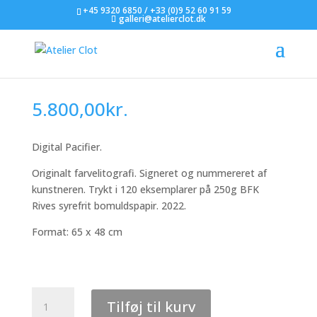
+45 9320 6850 / +33 (0)9 52 60 91 59
galleri@atelierclot.dk
Jacob Rantzau – Digital
Pacifier
5.800,00
kr.
Digital Pacifier.
Originalt farvelitografi. Signeret og nummereret af
kunstneren. Trykt i 120 eksemplarer på 250g BFK
Rives syrefrit bomuldspapir. 2022.
Format: 65 x 48 cm
Jacob
Tilføj til kurv
Rantzau