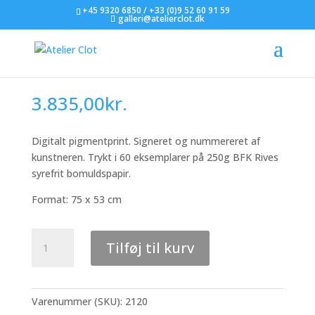
+45 9320 6850 / +33 (0)9 52 60 91 59
galleri@atelierclot.dk
Erro – uden titel 7
3.835,00
kr.
Digitalt pigmentprint. Signeret og nummereret af
kunstneren. Trykt i 60 eksemplarer på 250g BFK Rives
syrefrit bomuldspapir.
Format: 75 x 53 cm
Erro
Tilføj til kurv
-
uden
titel
7
Varenummer (SKU):
2120