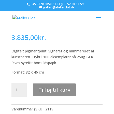
+45 9320 6850 / +33 (0)9 52 60 91 59
galleri@atelierclot.dk
Erro – uden titel 6
3.835,00
kr.
Digitalt pigmentprint. Signeret og nummereret af
kunstneren. Trykt i 100 eksemplarer på 250g BFK
Rives syrefrit bomuldspapir.
Format: 82 x 46 cm
Erro
Tilføj til kurv
-
uden
titel
6
Varenummer (SKU):
2119