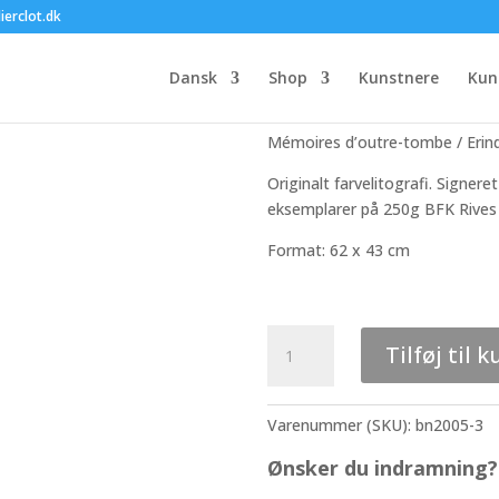
Bjørn Nørgaard
ierclot.dk
anden side af 
Dansk
Shop
Kunstnere
Kun
4.500,00
kr.
Mémoires d’outre-tombe / Erind
Originalt farvelitografi. Signer
eksemplarer på 250g BFK Rives s
Format: 62 x 43 cm
Bjørn
Tilføj til k
Nørgaard
-
Erindringer
Varenummer (SKU):
bn2005-3
fra
den
Ønsker du indramning? 
anden