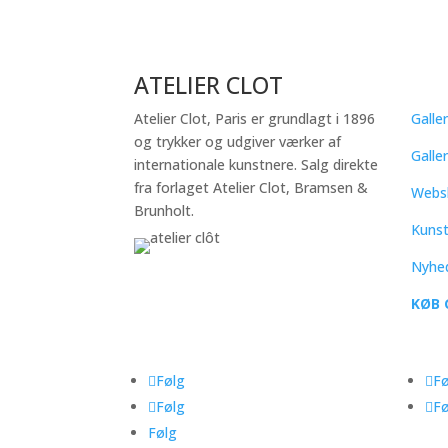
ATELIER CLOT
QU
Atelier Clot, Paris er grundlagt i 1896
Galler
og trykker og udgiver værker af
Galle
internationale kunstnere. Salg direkte
fra forlaget Atelier Clot, Bramsen &
Webs
Brunholt.
Kuns
Nyhe
KØB 
Følg
Fø
Følg
Fø
Følg