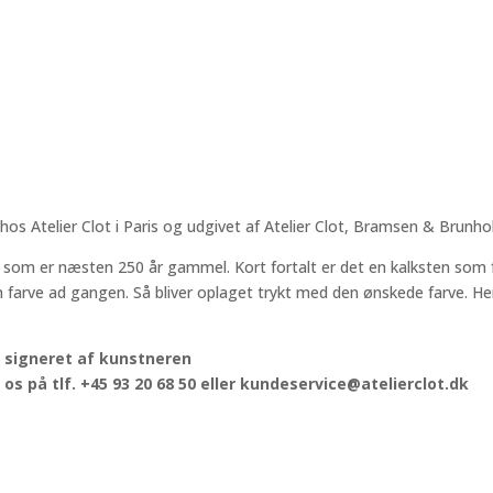
side
af
graven
3
antal
 hos Atelier Clot i Paris og udgivet af Atelier Clot, Bramsen & Brunhol
nik som er næsten 250 år gammel. Kort fortalt er det en kalksten so
arve ad gangen. Så bliver oplaget trykt med den ønskede farve. Hereft
 signeret af kunstneren
os på tlf. +45 93 20 68 50 eller kundeservice@atelierclot.dk