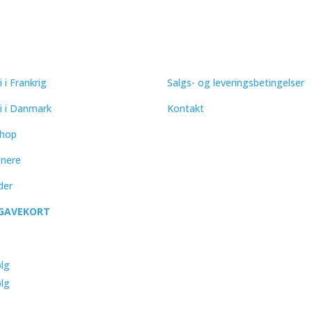
ICK LINKS
SUPPORT
i i Frankrig
Salgs- og leveringsbetingelser
ri i Danmark
Kontakt
hop
tnere
der
GAVEKORT
lg
lg