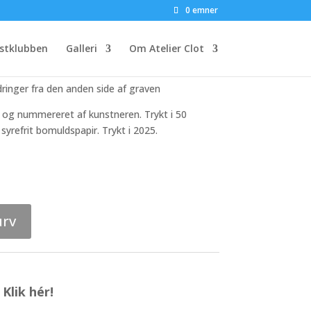
 – Erindringer fra den
0 emner
graven 3
stklubben
Galleri
Om Atelier Clot
ringer fra den anden side af graven
et og nummereret af kunstneren. Trykt i 50
yrefrit bomuldspapir. Trykt i 2025.
urv
Klik hér!