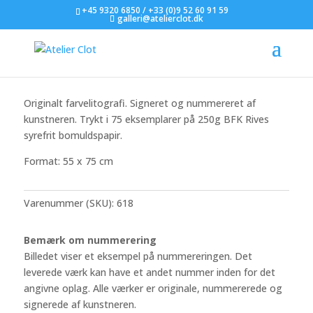
+45 9320 6850 / +33 (0)9 52 60 91 59
galleri@atelierclot.dk
SOLGT Asger Jorn
Originalt farvelitografi. Signeret og nummereret af
kunstneren. Trykt i 75 eksemplarer på 250g BFK Rives
syrefrit bomuldspapir.
Format: 55 x 75 cm
Varenummer (SKU):
618
Bemærk om nummerering
Billedet viser et eksempel på nummereringen. Det
leverede værk kan have et andet nummer inden for det
angivne oplag. Alle værker er originale, nummererede og
signerede af kunstneren.