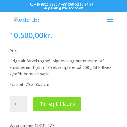
+45 9320 6850 / +33 (0)9 52 60 91 59
galleri@atelierclot.dk
Antonio Saura
10.500,00
kr.
Ana.
Originalt farvelitografi. Signeret og nummereret af
kunstneren. Trykt i 125 eksemplarer på 250g BFK Rives
syrefrit bomuldspapir.
Format: 75 x 55,5 cm
Antonio
Tilføj til kurv
Saura
antal
Varenummer (SKU):
277